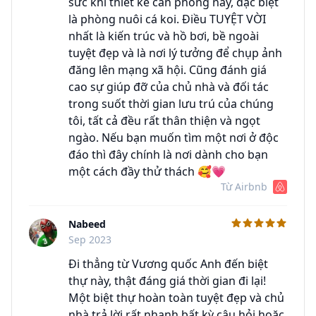
sức khi thiết kế căn phòng này, đặc biệt
là phòng nuôi cá koi. Điều TUYỆT VỜI
nhất là kiến trúc và hồ bơi, bề ngoài
tuyệt đẹp và là nơi lý tưởng để chụp ảnh
đăng lên mạng xã hội. Cũng đánh giá
cao sự giúp đỡ của chủ nhà và đối tác
trong suốt thời gian lưu trú của chúng
tôi, tất cả đều rất thân thiện và ngọt
ngào. Nếu bạn muốn tìm một nơi ở độc
đáo thì đây chính là nơi dành cho bạn
một cách đầy thử thách 🥰💗
Từ Airbnb
Nabeed
C
Sep 2023
Đi thẳng từ Vương quốc Anh đến biệt
thự này, thật đáng giá thời gian đi lại!
Một biệt thự hoàn toàn tuyệt đẹp và chủ
nhà trả lời rất nhanh bất kỳ câu hỏi hoặc