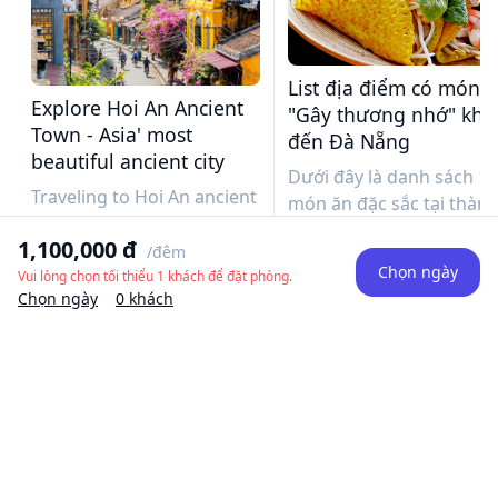
List địa điểm có món 
Explore Hoi An Ancient
"Gây thương nhớ" khi
Town - Asia' most
đến Đà Nẵng
beautiful ancient city
Dưới đây là danh sách 1
Traveling to Hoi An ancient
món ăn đặc sắc tại thàn
town and don't know
phố biển xinh đẹp này. B
1,100,000 đ
where to go or what to do?
/đêm
hãy nhanh chóng ghi tê
Chọn ngày
Let's immediately explore
Vui lòng chọn tối thiểu 1 khách để đặt phòng.
và địa chỉ của chúng vào
Chọn ngày
0 khách
the details of tourist
tay du lịch Đà Nẵng và đợ
attractions in Hoi An
một dịp gần nhất để
ancient town, review from
thưởng thức nhé!
A - Z about
accommodation,
Da Nang Travel Guide
Dragon Bridge
transportation,... and
Han River Bridge
travel experiences you
Thuan Phuoc Bridge
need to know!